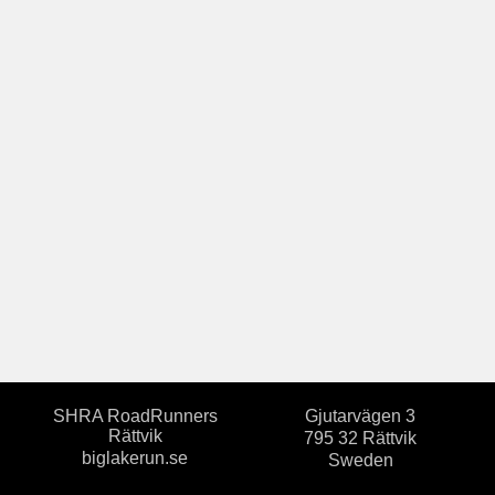
SHRA RoadRunners
Gjutarvägen 3
Rättvik
795 32 Rättvik
biglakerun.se
Sweden